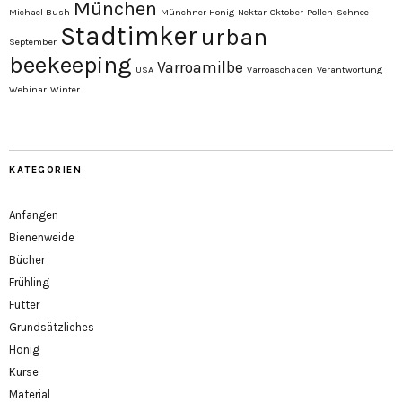
München
Michael Bush
Münchner Honig
Nektar
Oktober
Pollen
Schnee
Stadtimker
urban
September
beekeeping
Varroamilbe
USA
Varroaschaden
Verantwortung
Webinar
Winter
KATEGORIEN
Anfangen
Bienenweide
Bücher
Frühling
Futter
Grundsätzliches
Honig
Kurse
Material