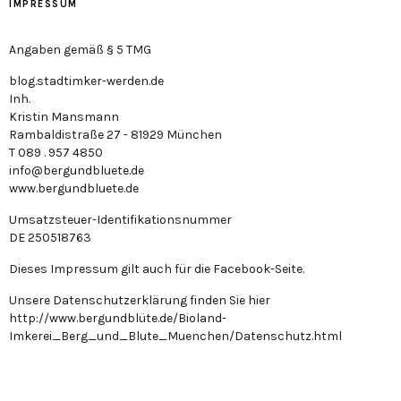
IMPRESSUM
Angaben gemäß § 5 TMG
blog.stadtimker-werden.de
Inh.
Kristin Mansmann
Rambaldistraße 27 - 81929 München
T 089 . 957 4850
info@bergundbluete.de
www.bergundbluete.de
Umsatzsteuer-Identifikationsnummer
DE 250518763
Dieses Impressum gilt auch für die Facebook-Seite.
Unsere Datenschutzerklärung finden Sie hier
http://www.bergundblüte.de/Bioland-
Imkerei_Berg_und_Blute_Muenchen/Datenschutz.html